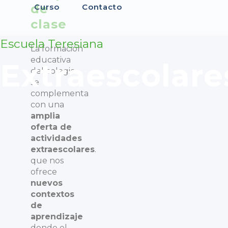
de
Curso
Contacto
clase
Escuela Teresiana
La formación
educativa
Extraescolare
del colegio
se
complementa
con una
amplia
oferta de
actividades
extraescolares
.
que nos
ofrece
nuevos
contextos
de
aprendizaje
donde el