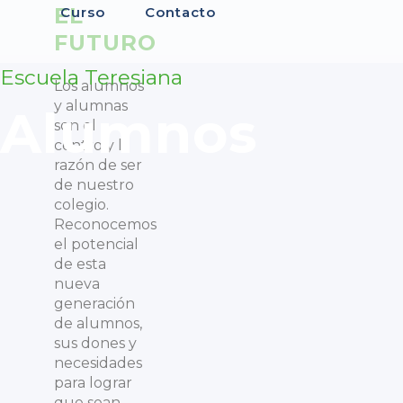
EL
Curso
Contacto
FUTURO
Escuela Teresiana
Los alumnos
y alumnas
Alumnos
son el
centro y la
razón de ser
de nuestro
colegio.
Reconocemos
el potencial
de esta
nueva
generación
de alumnos,
sus dones y
necesidades
para lograr
que sean