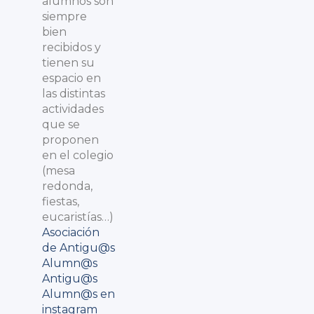
alumnos son
siempre
bien
recibidos y
tienen su
espacio en
las distintas
actividades
que se
proponen
en el colegio
(mesa
redonda,
fiestas,
eucaristías…)
Asociación
de Antigu@s
Alumn@s
Antigu@s
Alumn@s en
instagram